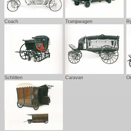
Coach
Trampwagen
R
Schlitten
Caravan
O