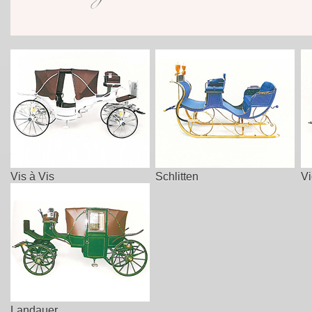
Vis à Vis
Schlitten
Vi
Landauer