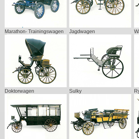
Marathon- Trainingswagen
Jagdwagen
W
Doktorwagen
Sulky
R