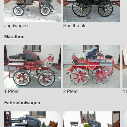
Jagdwagen
Sportbreak
Marathon
1 Pferd
2 Pferd
4 
Fahrschulwagen