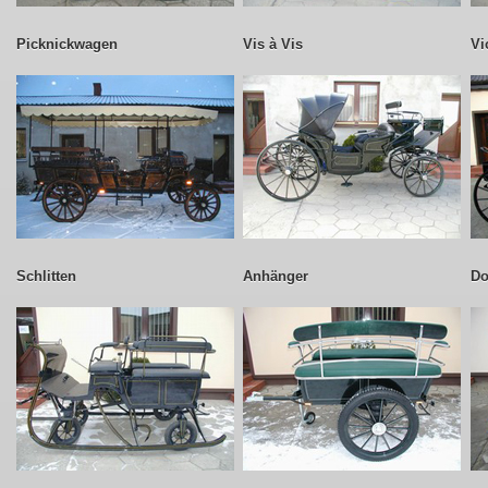
Picknickwagen
Vis à Vis
Vi
Schlitten
Anhänger
Do